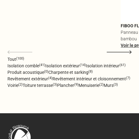
FIBOO F
Panneau i
bambou
Voir le p
(100)
Tout
(41)
(14)
(61)
Isolation comble
Isolation extérieur
Isolation intérieur
(0)
(8)
Produit acoustique
Charpente et sarking
(4)
(7)
Revêtement extérieur
Revêtement intérieur et cloisonnement
(2)
(3)
(9)
(2)
(3)
Voirie
Toiture terrasse
Plancher
Menuiserie
Murs