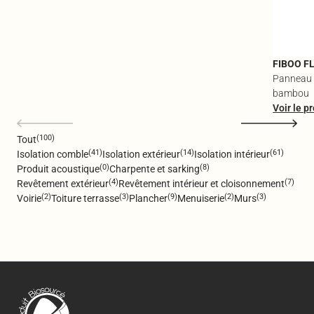
FIBOO F
Panneau i
bambou
Voir le p
(100)
Tout
(41)
(14)
(61)
Isolation comble
Isolation extérieur
Isolation intérieur
(0)
(8)
Produit acoustique
Charpente et sarking
(4)
(7)
Revêtement extérieur
Revêtement intérieur et cloisonnement
(2)
(3)
(9)
(2)
(3)
Voirie
Toiture terrasse
Plancher
Menuiserie
Murs