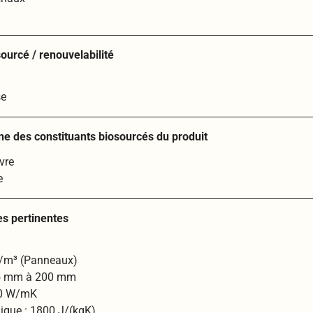
ourcé / renouvelabilité
se
ine des constituants biosourcés du produit
vre
e
es pertinentes
g/m³ (Panneaux)
45 mm à 200 mm
40 W/mK
ique : 1800 J/(kgK)