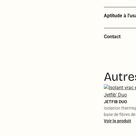
Aptitude à l'u
Contact
Autre
JETFIB DUO
Isolation thermiq
base de fibres de
textile recyclé
Voir le produit