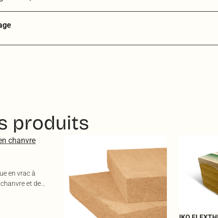
sage
s produits
ue en vrac à
 chanvre et de
IKO FLEXT