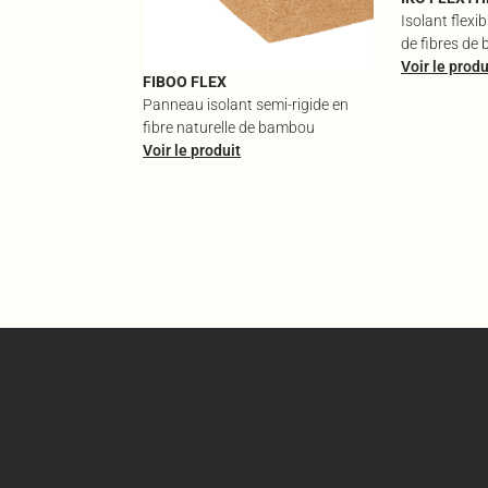
Isolant flexi
de fibres de 
Voir le produ
FIBOO FLEX
Panneau isolant semi-rigide en
fibre naturelle de bambou
Voir le produit