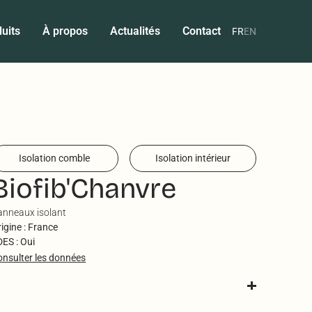
uits
À propos
Actualités
Contact
FR
EN
Isolation comble
Isolation intérieur
Biofib'Chanvre
anneaux isolant
igine : France
ES : Oui
onsulter les données