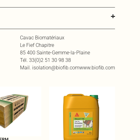
Cavac Biomatériaux
Le Fief Chapitre
85 400 Sainte-Gemme-la-Plaine
Tél. 33(0)2 51 30 98 38
Mail. isolation@biofib.comwww.biofib.com
SIKAGA
EN UN 
Nettoyan
enzymati
traces ve
Voir le p
HERM