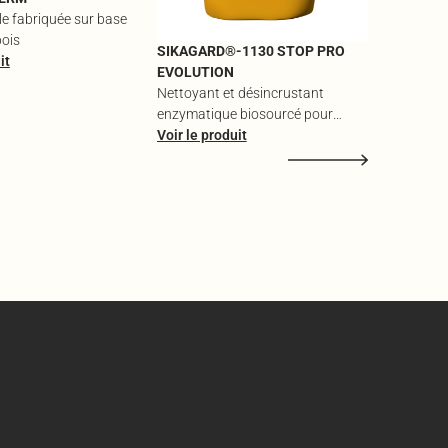
ble fabriquée sur base
bois
SIKAGARD®-1130 STOP PRO
it
EVOLUTION
Nettoyant et désincrustant
enzymatique biosourcé pour
traces vertes, rouges et noires
Voir le produit