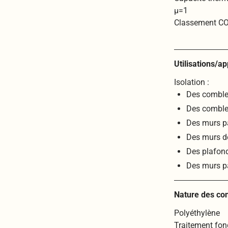
µ=1
Classement CO
Utilisations/ap
Isolation :
Des combl
Des comble
Des murs par
Des murs de
Des plafond
Des murs pa
Nature des co
Polyéthylène
Traitement fon