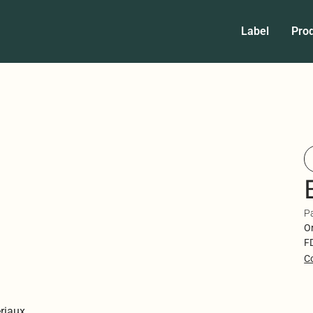
Label
Prod
P
Or
FD
C
riaux