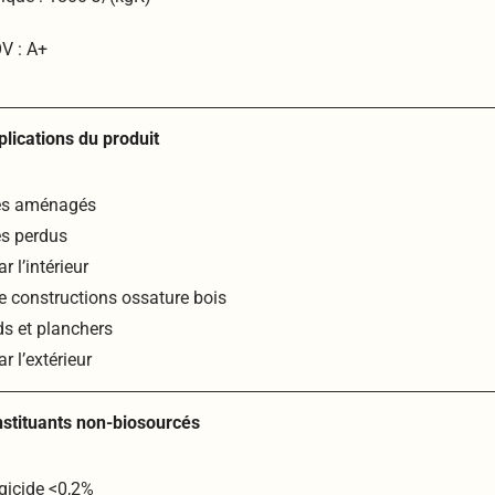
V : A+
plications du produit
es aménagés
s perdus
 l’intérieur
 constructions ossature bois
s et planchers
r l’extérieur
nstituants non-biosourcés
gicide <0,2%