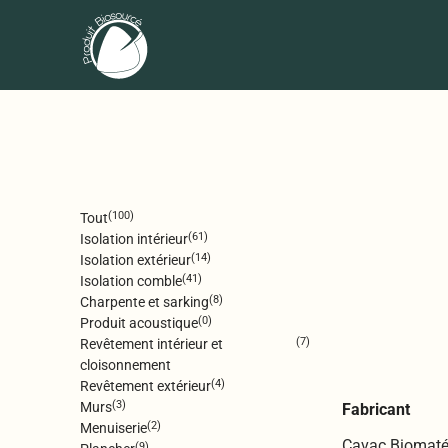
(100)
Tout
(61)
Isolation intérieur
(14)
Isolation extérieur
(41)
Isolation comble
(8)
Charpente et sarking
(0)
Produit acoustique
(7)
Revêtement intérieur et
cloisonnement
(4)
Revêtement extérieur
(3)
Murs
Fabricant
(2)
Menuiserie
Cavac Biomaté
(9)