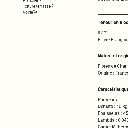
Plancher
(3)
Toiture terrasse
(2)
Voirie
Teneur en bios
87 %
FIlière Françai
Nature et orig
Fibres de Chan
Origine : Franc
Caractéristiqu
Panneaux :
Densité : 40 k
Epaisseurs : 
Lambda : 0,0
Capacité therm