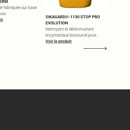
HERM
ble fabriquée sur base
bois
SIKAGARD®-1130 STOP PRO
it
EVOLUTION
Nettoyant et désincrustant
enzymatique biosourcé pour
traces vertes, rouges et noires
Voir le produit