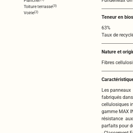
FunderMax G
Plancher
(3)
Toiture terrasse
(2)
Voirie
Teneur en bios
63%
Taux de recycl
Nature et orig
Fibres cellulos
Caractéristiqu
Les panneaux M
fabriqués dans
cellulosiques 
gamme MAX INTE
résistance aux 
parfaits pour 
- Classement Fe