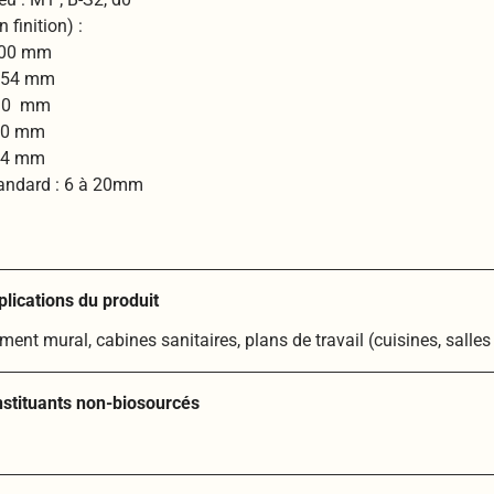
 finition) :
300 mm
1854 mm
630 mm
300 mm
854 mm
tandard : 6 à 20mm
plications du produit
ement mural, cabines sanitaires, plans de travail (cuisines, salle
nstituants non-biosourcés