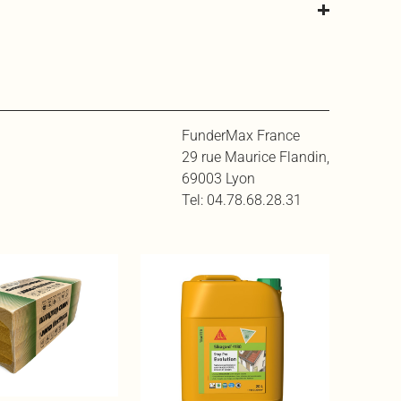
FunderMax France
29 rue Maurice Flandin,
69003 Lyon
Tel: 04.78.68.28.31
SIKAGA
EN UN 
Nettoyan
enzymati
traces ve
Voir le p