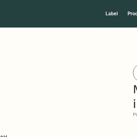
Label
Prod
P