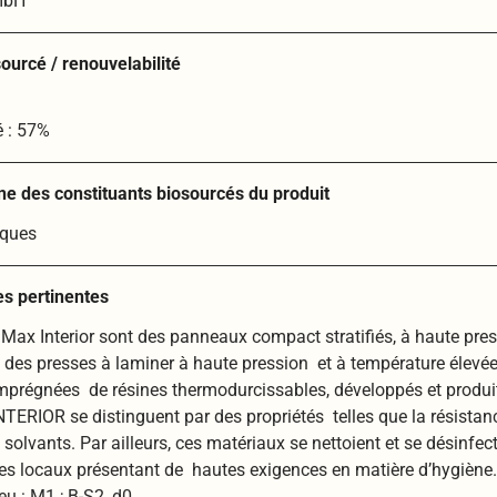
mbH
ourcé / renouvelabilité
é : 57%
ine des constituants biosourcés du produit
iques
es pertinentes
ax Interior sont des panneaux compact stratifiés, à haute pres
 des presses à laminer à haute pression et à température élevée
imprégnées de résines thermodurcissables, développés et produ
RIOR se distinguent par des propriétés telles que la résistance 
solvants. Par ailleurs, ces matériaux se nettoient et se désinf
des locaux présentant de hautes exigences en matière d’hygiène
u : M1 ; B-S2, d0