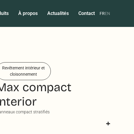
uits
À propos
Actualités
Contact
FR
EN
Revêtement intérieur et
cloisonnement
Max compact
interior
anneaux compact stratifiés