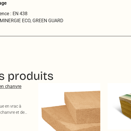
sage
ence : EN 438
s : MINERGIE ECO, GREEN GUARD
s produits
ue en vrac à
 chanvre et de