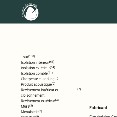
(100)
Tout
(61)
Isolation intérieur
(14)
Isolation extérieur
(41)
Isolation comble
(8)
Charpente et sarking
(0)
Produit acoustique
(7)
Revêtement intérieur et
cloisonnement
(4)
Revêtement extérieur
(3)
Murs
Fabricant
(2)
Menuiserie
(9)